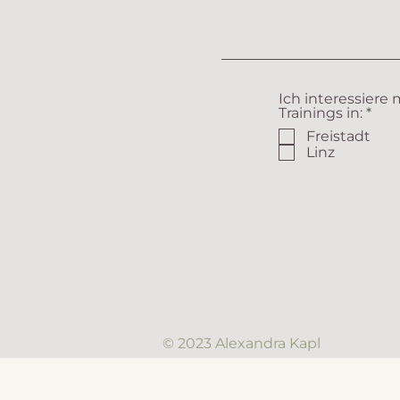
Ich interessiere 
P
Trainings in:
*
f
Freistadt
l
Linz
i
c
h
t
f
e
l
d
© 2023 Alexandra Kapl