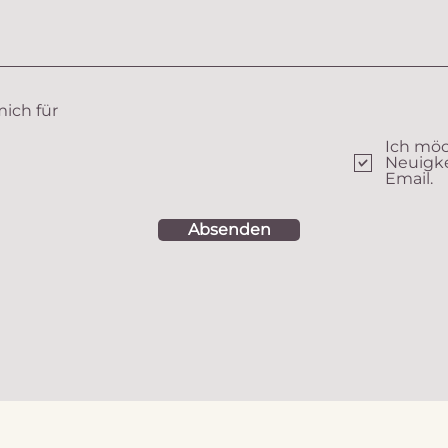
mich für
Ich möc
Neuigke
Email.
Absenden