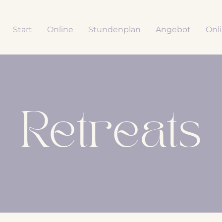
Start
Online
Stundenplan
Angebot
Onl
Retreats