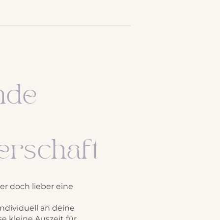
nde
rschaft
er doch lieber eine
individuell an deine
e kleine Auszeit für