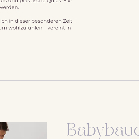
s und praktische Quick-Fix-
hwerden.
dich in dieser besonderen Zeit
um wohlzufühlen – vereint in
Babybau