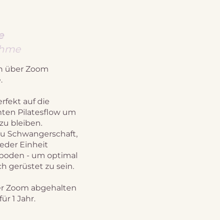
e
ahme
en über Zoom
.
rfekt auf die
ten Pilatesflow um
 zu bleiben.
zu Schwangerschaft,
eder Einheit
boden - um optimal
h gerüstet zu sein.
er Zoom abgehalten
r 1 Jahr.