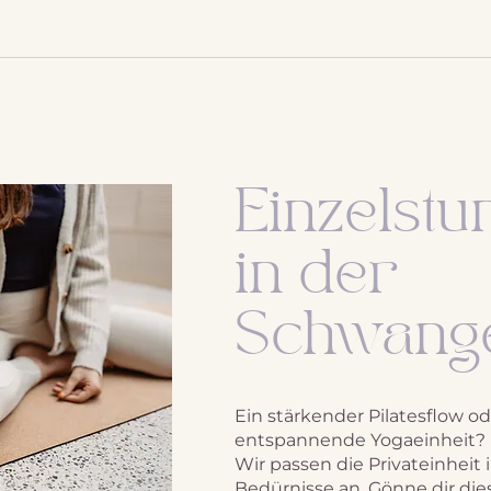
Einzelstu
in der
Schwange
Ein stärkender Pilatesflow od
entspannende Yogaeinheit?
Wir passen die Privateinheit 
Bedürnisse an. Gönne dir dies